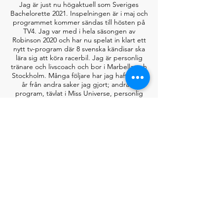
Jag är just nu högaktuell som Sveriges
Bachelorette 2021. Inspelningen är i maj och
programmet kommer sändas till hösten på
TV4. Jag var med i hela säsongen av
Robinson 2020 och har nu spelat in klart ett
nytt tv-program där 8 svenska kändisar ska
lära sig att köra racerbil. Jag är personlig
tränare och livscoach och bor i Marbella och
Stockholm. Många följare har jag haft i flera
år från andra saker jag gjort; andra tv
program, tävlat i Miss Universe, personlig
tränare i Hollywood, mitt liv i en resväska
som modell, mitt liv i LA osv. Jag har bott på
över 40 destinationer runt om i världen de
senaste 5 åren.
LÄS MER