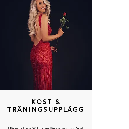
KOST &
TRÄNINGSUPPLÄGG
När jag vägde 90 kilo bestämde jag mig för att